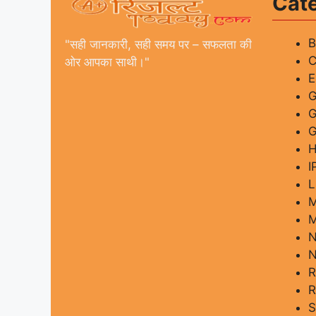
Cat
"सही जानकारी, सही समय पर – सफलता की
C
ओर आपका साथी।"
G
G
I
L
M
M
R
R