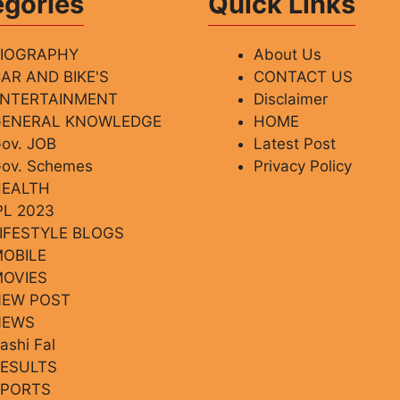
egories
Quick Links
BIOGRAPHY
About Us
AR AND BIKE'S
CONTACT US
ENTERTAINMENT
Disclaimer
GENERAL KNOWLEDGE
HOME
ov. JOB
Latest Post
ov. Schemes
Privacy Policy
HEALTH
PL 2023
IFESTYLE BLOGS
OBILE
OVIES
NEW POST
NEWS
ashi Fal
ESULTS
SPORTS