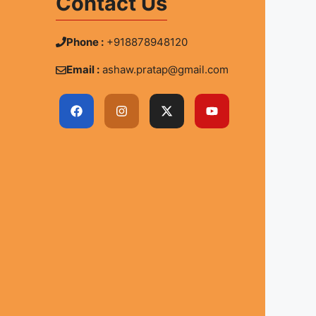
Contact Us
Phone :
+918878948120
Email :
ashaw.pratap@gmail.com