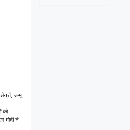
त्रों, जम्मू
ों को
म मोदी ने