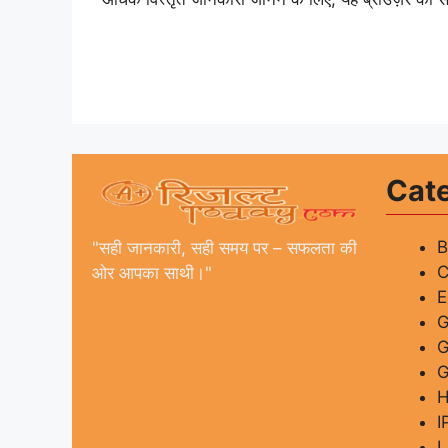
Cat
"सही जानकारी, सही समय पर – सफलता की
C
ओर आपका साथी।"
G
G
I
L