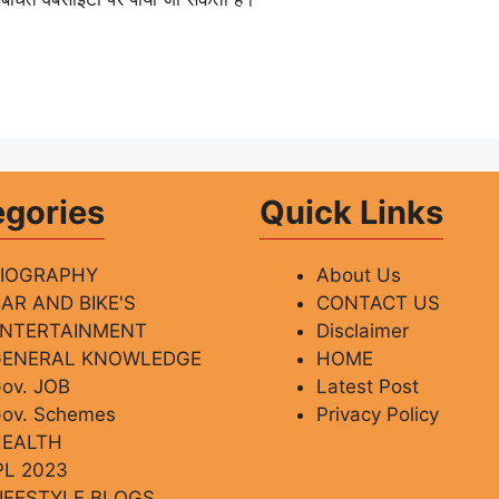
egories
Quick Links
BIOGRAPHY
About Us
AR AND BIKE'S
CONTACT US
ENTERTAINMENT
Disclaimer
GENERAL KNOWLEDGE
HOME
ov. JOB
Latest Post
ov. Schemes
Privacy Policy
HEALTH
PL 2023
IFESTYLE BLOGS