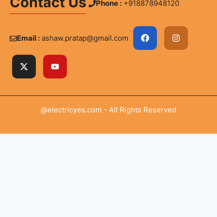
Contact Us
Phone :
+918878948120
Email :
ashaw.pratap@gmail.com
@electricyes.com - All Rights Reserved