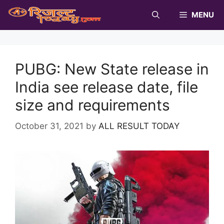
Skip
MENU
to
content
PUBG: New State release in
India see release date, file
size and requirements
October 31, 2021
by
ALL RESULT TODAY