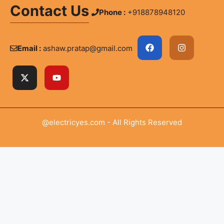
Contact Us
Phone :
+918878948120
Email :
ashaw.pratap@gmail.com
@electricyes.com - All Rights Reserved