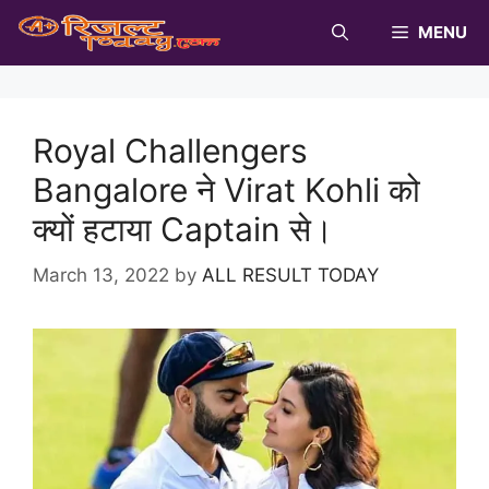
Skip
MENU
to
content
Royal Challengers
Bangalore ने Virat Kohli को
क्यों हटाया Captain से।
March 13, 2022
by
ALL RESULT TODAY