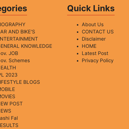
egories
Quick Links
BIOGRAPHY
About Us
AR AND BIKE'S
CONTACT US
ENTERTAINMENT
Disclaimer
GENERAL KNOWLEDGE
HOME
ov. JOB
Latest Post
ov. Schemes
Privacy Policy
HEALTH
PL 2023
IFESTYLE BLOGS
OBILE
OVIES
NEW POST
NEWS
ashi Fal
ESULTS