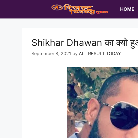
Skip
HOME
to
content
Shikhar Dhawan का क्यो ह
September 8, 2021
by
ALL RESULT TODAY