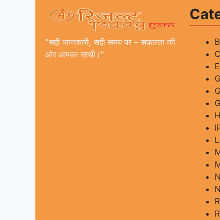
Cat
"सही जानकारी, सही समय पर – सफलता की
C
ओर आपका साथी।"
G
G
I
L
M
M
R
R