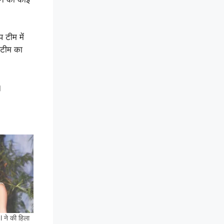
टीम में
े टीम का
।
े की हिला