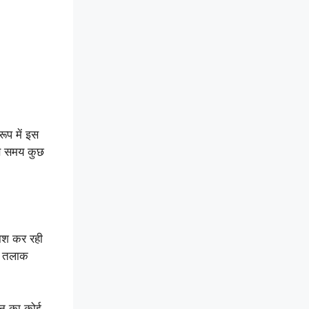
रूप में इस
उस समय कुछ
राश कर रही
ं। तलाक
वन का कोई