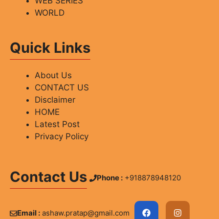
WEB SERIES
WORLD
Quick Links
About Us
CONTACT US
Disclaimer
HOME
Latest Post
Privacy Policy
Contact Us
Phone :
+918878948120
Email :
ashaw.pratap@gmail.com