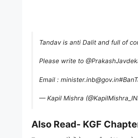
Tandav is anti Dalit and full of
Please write to
@PrakashJavdek
Email : minister.inb@gov.in
#Ban
— Kapil Mishra (@KapilMishra_I
Also Read-
KGF Chapter 2 