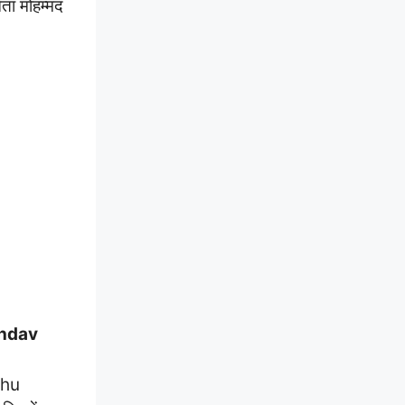
ता मोहम्मद
ndav
shu