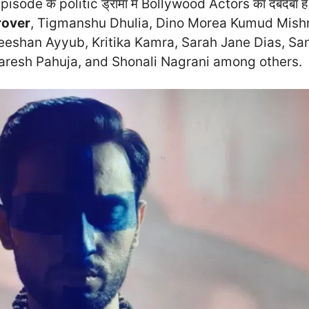
pisode के politic ड्रामा में Bollywood Actors का दबदबा है
rover
, Tigmanshu Dhulia, Dino Morea Kumud Mishr
eshan Ayyub, Kritika Kamra, Sarah Jane Dias, S
 Paresh Pahuja, and Shonali Nagrani among others.