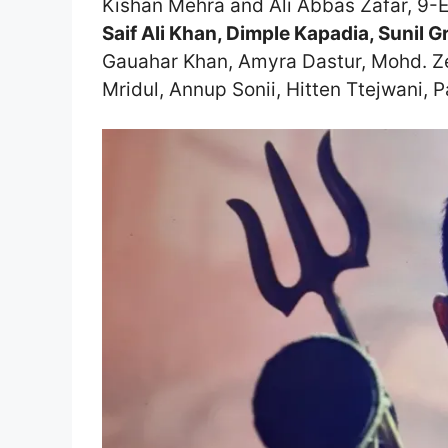
Kishan Mehra and Ali Abbas Zafar,
9-E
Saif Ali Khan, Dimple Kapadia, Sunil G
Gauahar Khan, Amyra Dastur, Mohd. Ze
Mridul, Annup Sonii, Hitten Ttejwani,