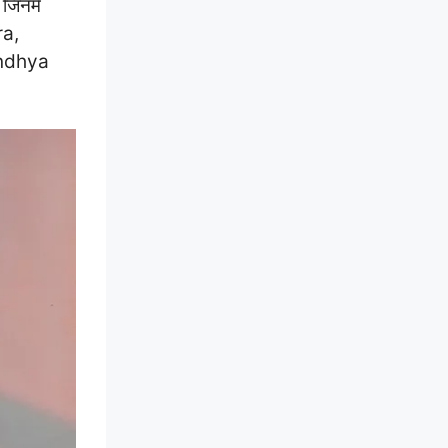
जिनमें
a,
andhya