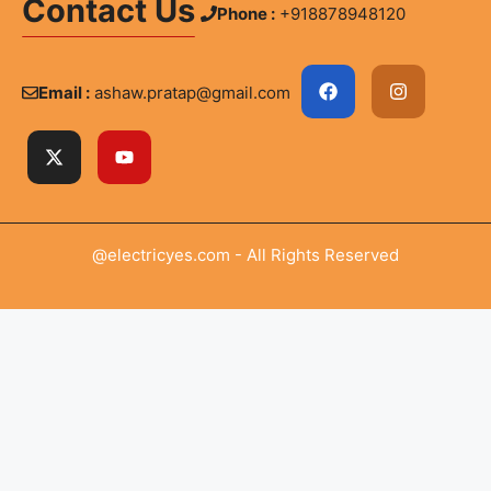
Contact Us
Phone :
+918878948120
Email :
ashaw.pratap@gmail.com
@electricyes.com - All Rights Reserved