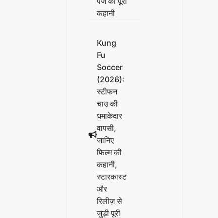
पेज की पूरी
कहानी
Kung
Fu
Soccer
(2026):
स्टीफन
चाउ की
धमाकेदार
वापसी,
जानिए
फिल्म की
कहानी,
स्टारकास्ट
और
रिलीज़ से
जुड़ी पूरी