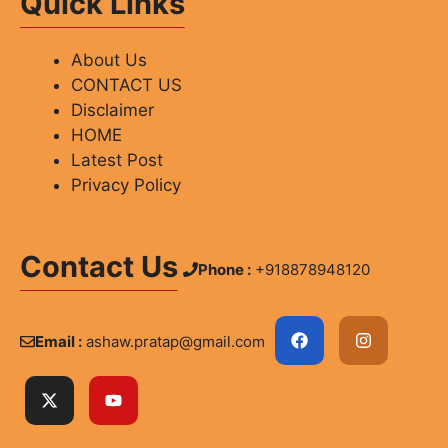
Quick Links
About Us
CONTACT US
Disclaimer
HOME
Latest Post
Privacy Policy
Contact Us
Phone :
+918878948120
Email :
ashaw.pratap@gmail.com