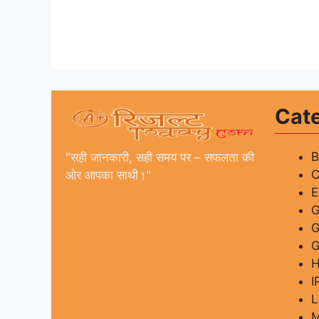
Cat
"सही जानकारी, सही समय पर – सफलता की
C
ओर आपका साथी।"
G
G
I
L
M