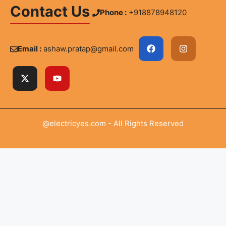
Contact Us
Phone :
+918878948120
Email :
ashaw.pratap@gmail.com
@electricyes.com - All Rights Reserved