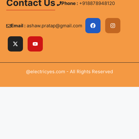
Contact Us
Phone :
+918878948120
Email :
ashaw.pratap@gmail.com
@electricyes.com - All Rights Reserved