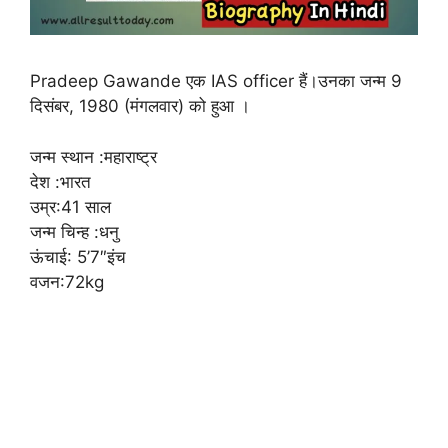
Pradeep Gawande एक IAS officer हैं।उनका जन्म 9
दिसंबर, 1980 (मंगलवार) को हुआ ।
जन्म स्थान :महाराष्ट्र
देश :भारत
उम्र:41 साल
जन्म चिन्ह :धनु
ऊंचाई: 5’7″इंच
वजन:72kg