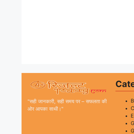
Cat
"सही जानकारी, सही समय पर – सफलता की
C
ओर आपका साथी।"
G