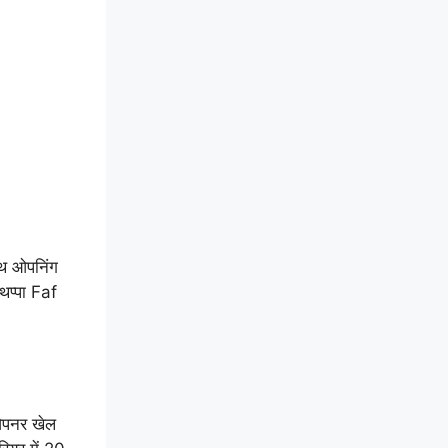
ाथ ओपनिंग
थप्पा Faf
 ओपनर खेल