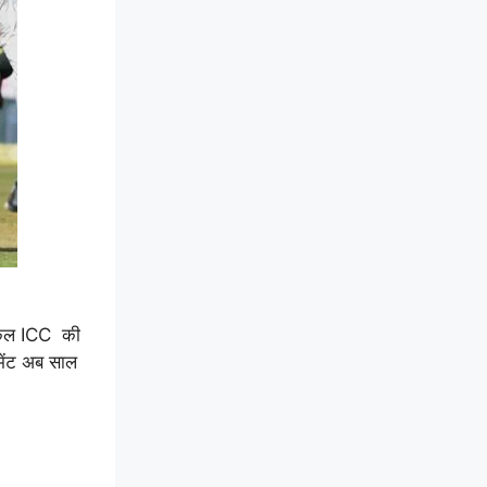
च कल ICC की
ामेंट अब साल