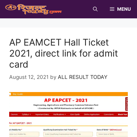
Skip
MENU
to
content
AP EAMCET Hall Ticket
2021, direct link for admit
card
August 12, 2021
by
ALL RESULT TODAY