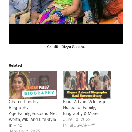
Credit- Divya Saasha
Related
Chahat Pandey
Kiara Advani Wiki, Age,
Biography
Husband, Family,
Age,Family,Husband,Net
Biography & More
Worth,Wiki And LifeStyle
June 10, 2022
In Hindi.
In "BIOGRAPHY"
January 2, 2025