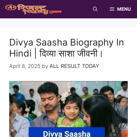
Skip
MENU
to
content
Divya Saasha Biography In
Hindi | दिव्या साशा जीवनी।
April 8, 2025
by
ALL RESULT TODAY