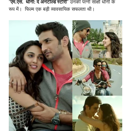
“
एम.एस. धोनी: द अनटोल्ड स्टोरी
” उनकी पत्नी साक्षी धोनी के
रूप में। फिल्म एक बड़ी व्यावसायिक सफलता थी।