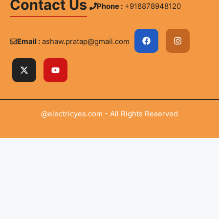
Contact Us
Phone :
+918878948120
Email :
ashaw.pratap@gmail.com
@electricyes.com - All Rights Reserved