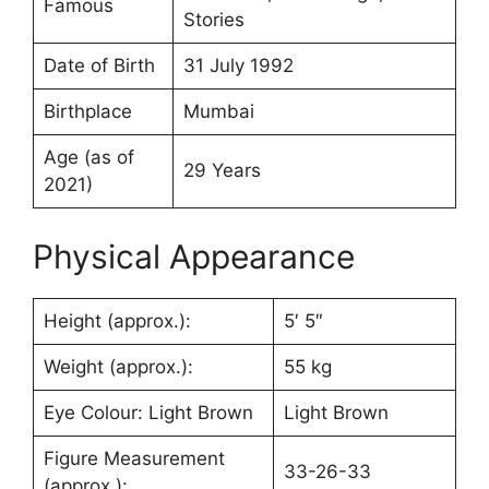
Famous
Stories
Date of Birth
31 July 1992
Birthplace
Mumbai
Age (as of
29 Years
2021)
Physical Appearance
Height (approx.):
5′ 5″
Weight (approx.):
55 kg
Eye Colour: Light Brown
Light Brown
Figure Measurement
33-26-33
(approx.):