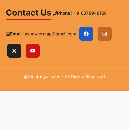
Contact Us
Phone :
+918878948120
Email :
ashaw.pratap@gmail.com
@electricyes.com - All Rights Reserved