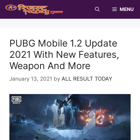
Skip
MENU
to
content
PUBG Mobile 1.2 Update
2021 With New Features,
Weapon And More
January 13, 2021
by
ALL RESULT TODAY