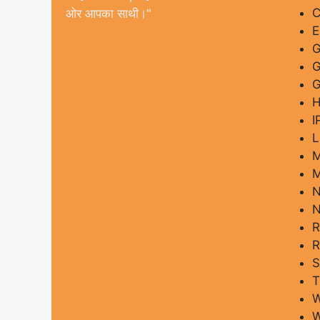
C
ओर आपका साथी।"
G
G
I
L
M
M
R
R
W