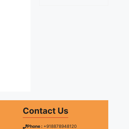
Contact Us
Phone :
+918878948120