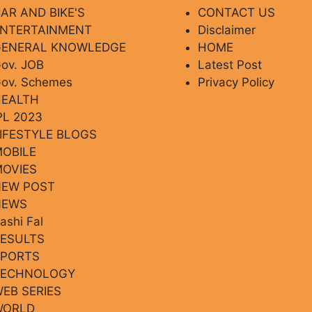
AR AND BIKE'S
CONTACT US
ENTERTAINMENT
Disclaimer
GENERAL KNOWLEDGE
HOME
ov. JOB
Latest Post
ov. Schemes
Privacy Policy
HEALTH
PL 2023
IFESTYLE BLOGS
OBILE
OVIES
NEW POST
NEWS
ashi Fal
ESULTS
SPORTS
TECHNOLOGY
EB SERIES
WORLD