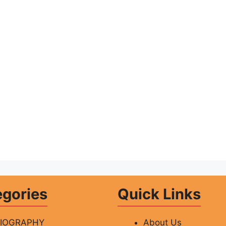
egories
Quick Links
BIOGRAPHY
About Us