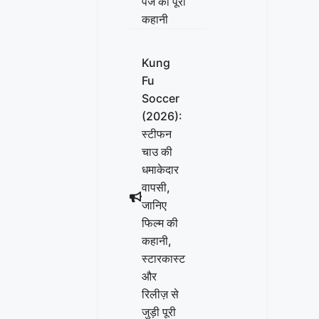
पेज की पूरी
कहानी
Kung
Fu
Soccer
(2026):
स्टीफन
चाउ की
धमाकेदार
वापसी,
जानिए
फिल्म की
कहानी,
स्टारकास्ट
और
रिलीज़ से
जुड़ी पूरी