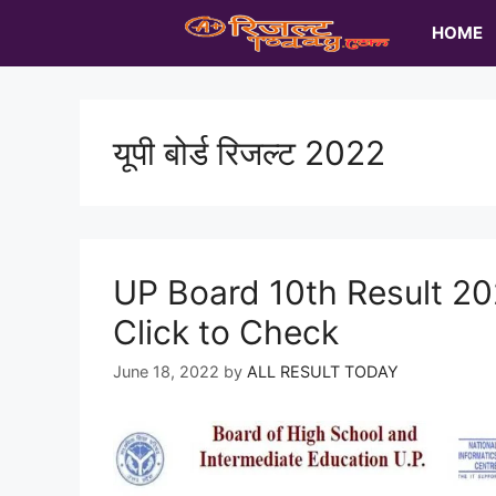
Skip
HOME
to
content
यूपी बोर्ड रिजल्ट 2022
UP Board 10th Result 2
Click to Check
June 18, 2022
by
ALL RESULT TODAY