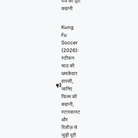
पेज की पूरी
कहानी
Kung
Fu
Soccer
(2026):
स्टीफन
चाउ की
धमाकेदार
वापसी,
जानिए
फिल्म की
कहानी,
स्टारकास्ट
और
रिलीज़ से
जुड़ी पूरी