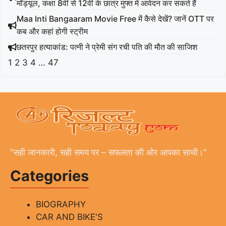
मॉड्यूल, कक्षा 8वीं से 12वीं के छात्र मुफ्त में आवेदन कर सकते हैं
Maa Inti Bangaaram Movie Free में कैसे देखें? जानें OTT पर
कब और कहां होगी स्ट्रीम
छतरपुर हत्याकांड: पत्नी ने प्रेमी संग रची पति की मौत की साजिश
1
2
3
4
…
47
"सही जानकारी, सही समय पर – सफलता की ओर आपका साथी।"
Categories
BIOGRAPHY
CAR AND BIKE'S