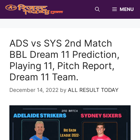
Skip
MENU
to
content
ADS vs SYS 2nd Match
BBL Dream 11 Prediction,
Playing 11, Pitch Report,
Dream 11 Team.
December 14, 2022
by
ALL RESULT TODAY