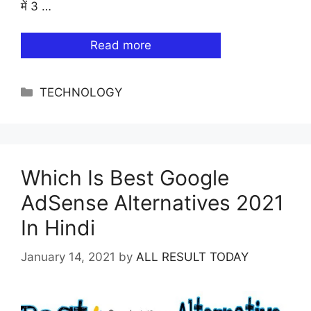
में 3 …
Read more
Categories
TECHNOLOGY
Which Is Best Google
AdSense Alternatives 2021
In Hindi
January 14, 2021
by
ALL RESULT TODAY