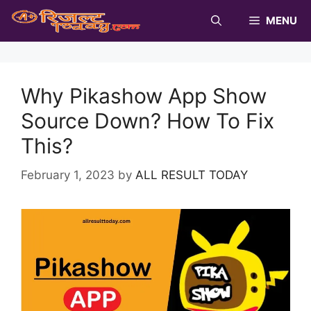
Skip
MENU
to
content
Why Pikashow App Show
Source Down? How To Fix
This?
February 1, 2023
by
ALL RESULT TODAY